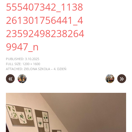
CONTENT
555407342_1138
261301756441_4
23592498238264
9947_n
PUBLISHED:
3.10.2025
FULL SIZE:
1200 × 1600
ATTACHED:
ZIELONA SZKOŁA – 4. DZIEŃ
«
»