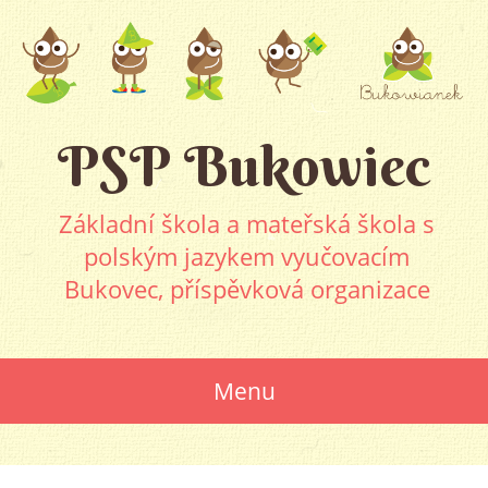
PSP Bukowiec
Základní škola a mateřská škola s
polským jazykem vyučovacím
Bukovec, příspěvková organizace
Menu
SKIP
TO