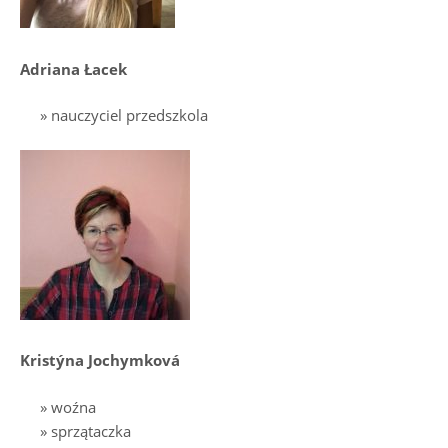
Adriana Łacek
nauczyciel przedszkola
Kristýna Jochymková
woźna
sprzątaczka