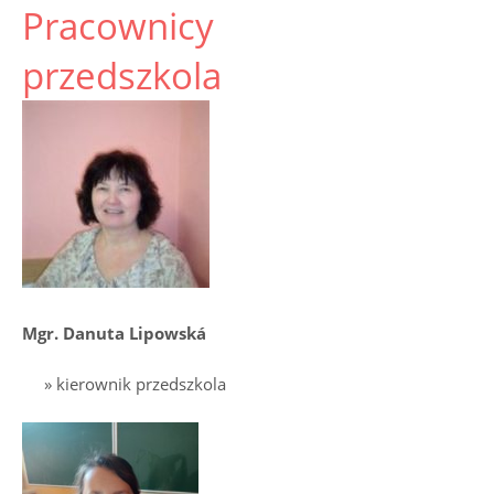
CONTENT
Pracownicy
przedszkola
Mgr. Danuta Lipowská
kierownik przedszkola