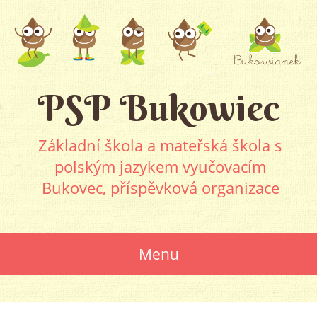
PSP Bukowiec
Základní škola a mateřská škola s
polským jazykem vyučovacím
Bukovec, příspěvková organizace
Menu
SKIP
TO